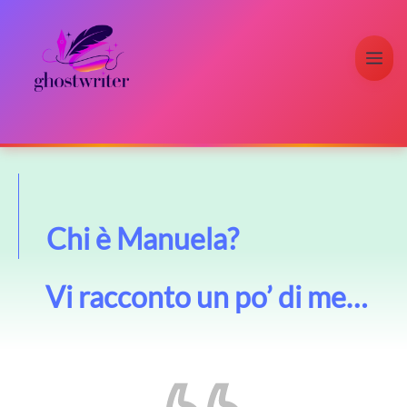
Vai
al
M
contenuto
Chi è Manuela?
Vi racconto un po’ di me…