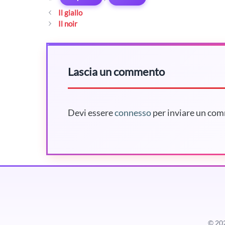
Il giallo
Il noir
Lascia un commento
Devi essere
connesso
per inviare un co
© 20