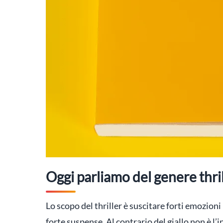
Oggi parliamo del genere thril
Lo scopo del thriller è suscitare forti emozioni 
forte suspense. Al contrario del giallo non è l’i