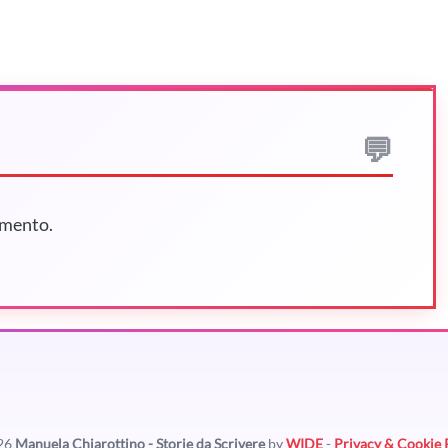
mmento.
26
Manuela Chiarottino - Storie da Scrivere
by
WIDE
-
Privacy & Cookie 