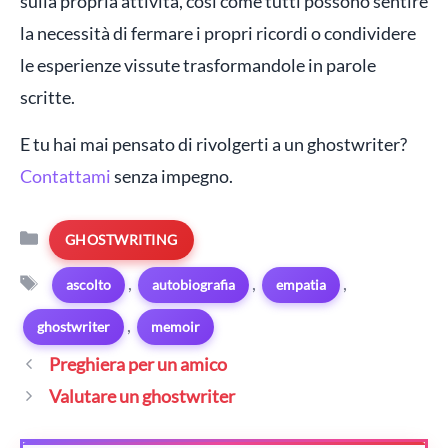
sulla propria attività, così come tutti possono sentire
la necessità di fermare i propri ricordi o condividere
le esperienze vissute trasformandole in parole
scritte.
E tu hai mai pensato di rivolgerti a un ghostwriter?
Contattami
senza impegno.
Categorie
GHOSTWRITING
Tag
,
,
,
ascolto
autobiografia
empatia
,
ghostwriter
memoir
Preghiera per un amico
Valutare un ghostwriter