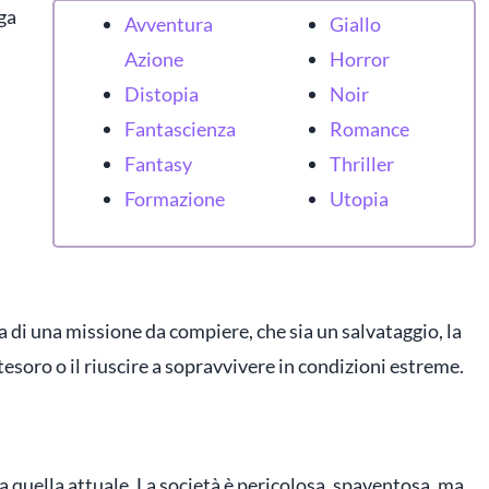
ega
Avventura
Giallo
Azio
ne
Horror
Distopia
Noir
Fantascienza
Romance
Fantasy
Thriller
Formazione
Utopia
ta di una missione da compiere, che sia un salvataggio, la
tesoro o il riuscire a sopravvivere in condizioni estreme.
a quella attuale. La società è pericolosa, spaventosa, ma