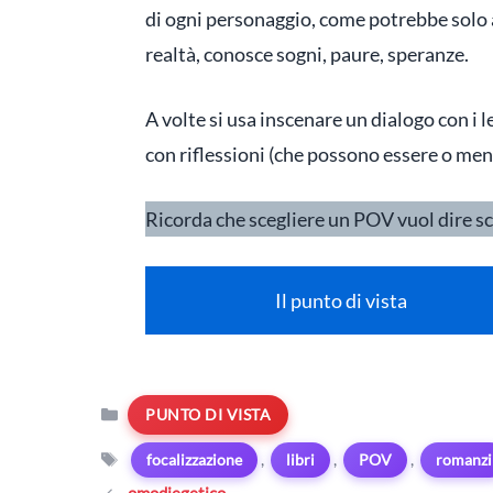
di ogni personaggio, come potrebbe solo a
realtà, conosce sogni, paure, speranze.
A volte si usa inscenare un dialogo con i 
con riflessioni (che possono essere o meno
Ricorda che scegliere un POV vuol dire sc
Il punto di vista
Categorie
PUNTO DI VISTA
Tag
,
,
,
focalizzazione
libri
POV
romanzi
omodiegetico