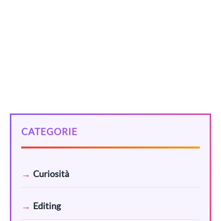
una trilogia. Un libro che sa catturare per tutte le sue
settecento pagine.
Categorie
RECENSIONI
Tag
,
,
,
conflitti
Leningrado
personaggi
,
recensione
romance
CATEGORIE
Curiosità
Editing