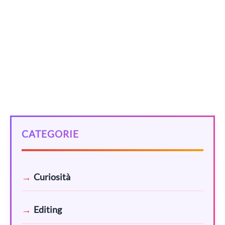
una trilogia. Un libro che sa catturare per tutte le sue
settecento pagine.
Categorie
RECENSIONI
Tag
,
,
,
conflitti
Leningrado
personaggi
,
recensione
romance
CATEGORIE
Curiosità
Editing