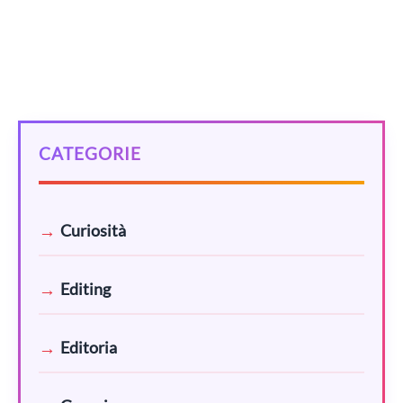
Categorie
GENERI
Tag
,
,
romance
rosa
Sottogeneri letterari
CATEGORIE
Curiosità
Editing
Editoria